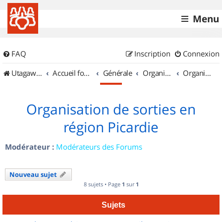
Menu
FAQ
Inscription
Connexion
UtagawaVTT (Randos VTT et VTTAE avec traces GPS)
Accueil forum
Générale
Organisation de sorties & Recherche de partenaires
Organisation de sorties en région Picardie
Organisation de sorties en
région Picardie
Modérateur :
Modérateurs des Forums
Nouveau sujet
8 sujets • Page
1
sur
1
Sujets