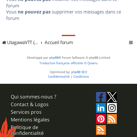
forum
Vous
ne pouvez pas
supprimer vos messages dans ce
forum
UtagawaVTT (Randos VTT et VTTAE avec traces GPS)
Accueil forum
Développé par
phpBB
® Forum Software © phpBB Limited
Traduction française officielle
©
Qiaeru
Optimized by:
phpBB SEO
Confidentialité
|
Conditions
Qui sommes-nous ?
Contact & Logos
Services pros
Mentions légales
Politique de
confidentialité