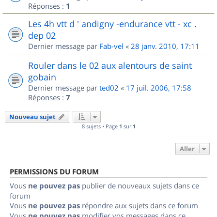
Réponses :
1
Les 4h vtt d ' andigny -endurance vtt - xc .
dep 02
Dernier message par
Fab-vel
«
28 janv. 2010, 17:11
Rouler dans le 02 aux alentours de saint
gobain
Dernier message par
ted02
«
17 juil. 2006, 17:58
Réponses :
7
Nouveau sujet
8 sujets • Page
1
sur
1
Aller
PERMISSIONS DU FORUM
Vous
ne pouvez pas
publier de nouveaux sujets dans ce
forum
Vous
ne pouvez pas
répondre aux sujets dans ce forum
Vous
ne pouvez pas
modifier vos messages dans ce