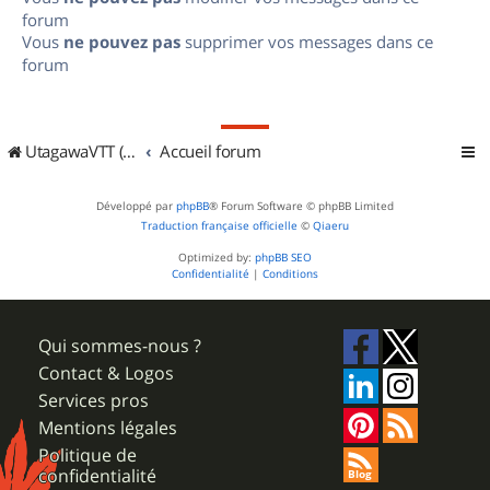
forum
Vous
ne pouvez pas
supprimer vos messages dans ce
forum
UtagawaVTT (Randos VTT et VTTAE avec traces GPS)
Accueil forum
Développé par
phpBB
® Forum Software © phpBB Limited
Traduction française officielle
©
Qiaeru
Optimized by:
phpBB SEO
Confidentialité
|
Conditions
Qui sommes-nous ?
Contact & Logos
Services pros
Mentions légales
Politique de
confidentialité