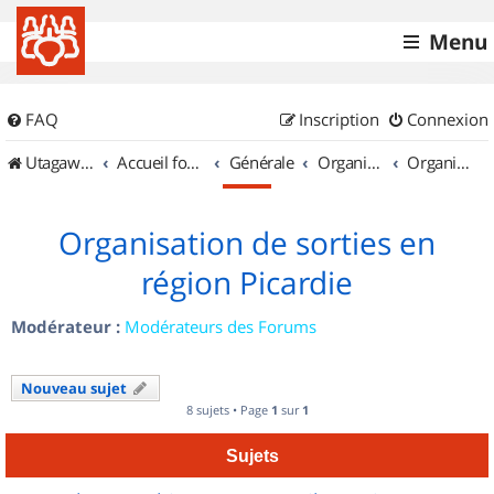
Menu
FAQ
Inscription
Connexion
UtagawaVTT (Randos VTT et VTTAE avec traces GPS)
Accueil forum
Générale
Organisation de sorties & Recherche de partenaires
Organisation de sorties en région Picardie
Organisation de sorties en
région Picardie
Modérateur :
Modérateurs des Forums
Nouveau sujet
8 sujets • Page
1
sur
1
Sujets