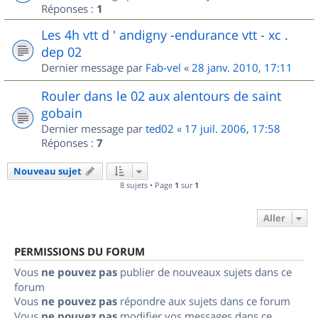
Réponses :
1
Les 4h vtt d ' andigny -endurance vtt - xc .
dep 02
Dernier message par
Fab-vel
«
28 janv. 2010, 17:11
Rouler dans le 02 aux alentours de saint
gobain
Dernier message par
ted02
«
17 juil. 2006, 17:58
Réponses :
7
Nouveau sujet
8 sujets • Page
1
sur
1
Aller
PERMISSIONS DU FORUM
Vous
ne pouvez pas
publier de nouveaux sujets dans ce
forum
Vous
ne pouvez pas
répondre aux sujets dans ce forum
Vous
ne pouvez pas
modifier vos messages dans ce