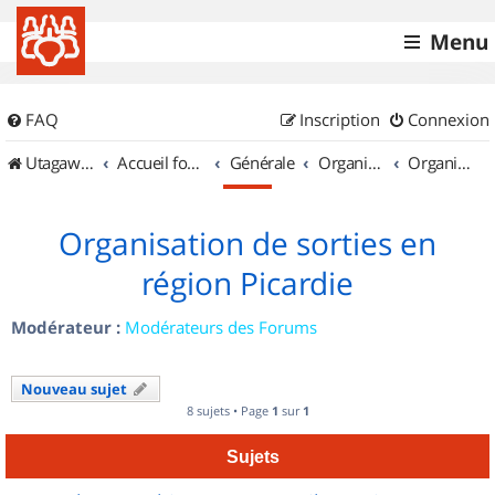
Menu
FAQ
Inscription
Connexion
UtagawaVTT (Randos VTT et VTTAE avec traces GPS)
Accueil forum
Générale
Organisation de sorties & Recherche de partenaires
Organisation de sorties en région Picardie
Organisation de sorties en
région Picardie
Modérateur :
Modérateurs des Forums
Nouveau sujet
8 sujets • Page
1
sur
1
Sujets