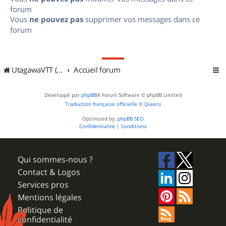
forum
Vous
ne pouvez pas
supprimer vos messages dans ce
forum
UtagawaVTT (Randos VTT et VTTAE avec traces GPS)
Accueil forum
Développé par
phpBB
® Forum Software © phpBB Limited
Traduction française officielle
©
Qiaeru
Optimized by:
phpBB SEO
Confidentialité
|
Conditions
Qui sommes-nous ?
Contact & Logos
Services pros
Mentions légales
Politique de
confidentialité