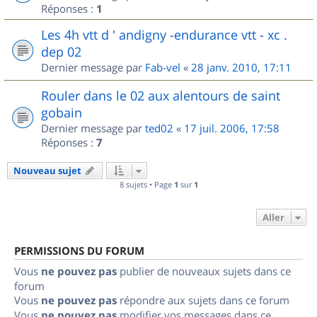
Réponses :
1
Les 4h vtt d ' andigny -endurance vtt - xc .
dep 02
Dernier message par
Fab-vel
«
28 janv. 2010, 17:11
Rouler dans le 02 aux alentours de saint
gobain
Dernier message par
ted02
«
17 juil. 2006, 17:58
Réponses :
7
Nouveau sujet
8 sujets • Page
1
sur
1
Aller
PERMISSIONS DU FORUM
Vous
ne pouvez pas
publier de nouveaux sujets dans ce
forum
Vous
ne pouvez pas
répondre aux sujets dans ce forum
Vous
ne pouvez pas
modifier vos messages dans ce