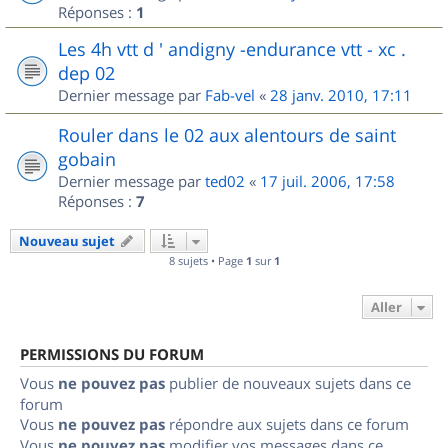
Réponses :
1
Les 4h vtt d ' andigny -endurance vtt - xc .
dep 02
Dernier message par
Fab-vel
«
28 janv. 2010, 17:11
Rouler dans le 02 aux alentours de saint
gobain
Dernier message par
ted02
«
17 juil. 2006, 17:58
Réponses :
7
Nouveau sujet
8 sujets • Page
1
sur
1
Aller
PERMISSIONS DU FORUM
Vous
ne pouvez pas
publier de nouveaux sujets dans ce
forum
Vous
ne pouvez pas
répondre aux sujets dans ce forum
Vous
ne pouvez pas
modifier vos messages dans ce