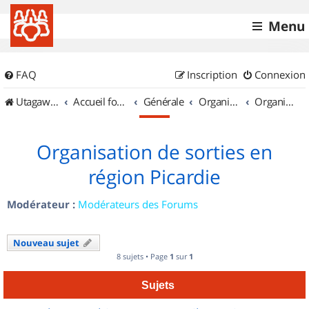
Menu
FAQ
Inscription
Connexion
UtagawaVTT (Randos VTT et VTTAE avec traces GPS)
Accueil forum
Générale
Organisation de sorties & Recherche de partenaires
Organisation de sorties en région Picardie
Organisation de sorties en
région Picardie
Modérateur :
Modérateurs des Forums
Nouveau sujet
8 sujets • Page
1
sur
1
Sujets