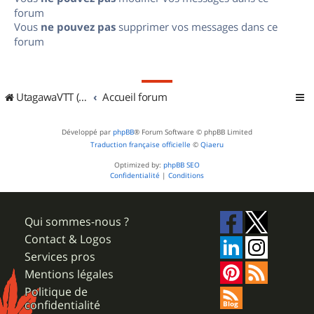
forum
Vous
ne pouvez pas
supprimer vos messages dans ce
forum
UtagawaVTT (Randos VTT et VTTAE avec traces GPS)
Accueil forum
Développé par
phpBB
® Forum Software © phpBB Limited
Traduction française officielle
©
Qiaeru
Optimized by:
phpBB SEO
Confidentialité
|
Conditions
Qui sommes-nous ?
Contact & Logos
Services pros
Mentions légales
Politique de
confidentialité