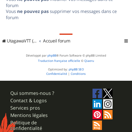
forum
Vous
ne pouvez pas
supprimer vos messages dans ce
forum
UtagawaVTT (Randos VTT et VTTAE avec traces GPS)
Accueil forum
Développé par
phpBB
® Forum Software © phpBB Limited
Traduction française officielle
©
Qiaeru
Optimized by:
phpBB SEO
Confidentialité
|
Conditions
Qui sommes-nous ?
Contact & Logos
Services pros
Mentions légales
Politique de
confidentialité