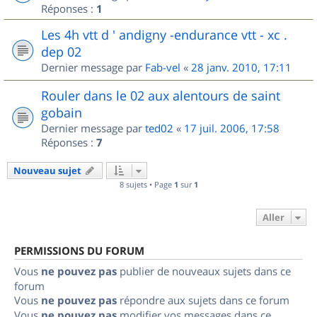
Réponses :
1
Les 4h vtt d ' andigny -endurance vtt - xc .
dep 02
Dernier message par
Fab-vel
«
28 janv. 2010, 17:11
Rouler dans le 02 aux alentours de saint
gobain
Dernier message par
ted02
«
17 juil. 2006, 17:58
Réponses :
7
Nouveau sujet
8 sujets • Page
1
sur
1
Aller
PERMISSIONS DU FORUM
Vous
ne pouvez pas
publier de nouveaux sujets dans ce
forum
Vous
ne pouvez pas
répondre aux sujets dans ce forum
Vous
ne pouvez pas
modifier vos messages dans ce