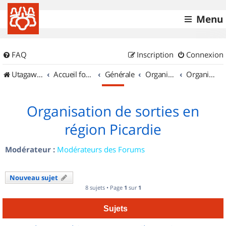
Menu
FAQ
Inscription
Connexion
UtagawaVTT (Randos VTT et VTTAE avec traces GPS)
Accueil forum
Générale
Organisation de sorties & Recherche de partenaires
Organisation de sorties en région Picardie
Organisation de sorties en
région Picardie
Modérateur :
Modérateurs des Forums
Nouveau sujet
8 sujets • Page
1
sur
1
Sujets