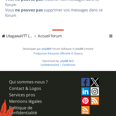
forum
Vous
ne pouvez pas
supprimer vos messages dans ce
forum
UtagawaVTT (Randos VTT et VTTAE avec traces GPS)
Accueil forum
Développé par
phpBB
® Forum Software © phpBB Limited
Traduction française officielle
©
Qiaeru
Optimized by:
phpBB SEO
Confidentialité
|
Conditions
Qui sommes-nous ?
Contact & Logos
Services pros
Mentions légales
Politique de
confidentialité