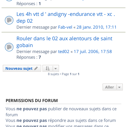
Réponses :
1
Les 4h vtt d ' andigny -endurance vtt - xc .
dep 02
Dernier message par
Fab-vel
«
28 janv. 2010, 17:11
Rouler dans le 02 aux alentours de saint
gobain
Dernier message par
ted02
«
17 juil. 2006, 17:58
Réponses :
7
Nouveau sujet
8 sujets • Page
1
sur
1
Aller
PERMISSIONS DU FORUM
Vous
ne pouvez pas
publier de nouveaux sujets dans ce
forum
Vous
ne pouvez pas
répondre aux sujets dans ce forum
Vous
ne pouvez pas
modifier vos messages dans ce