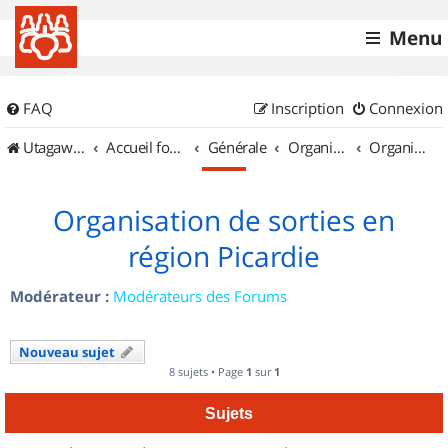
Menu
FAQ
Inscription
Connexion
UtagawaVTT (Randos VTT et VTTAE avec traces GPS)
Accueil forum
Générale
Organisation de sorties & Recherche de partenaires
Organisation de sorties en région Picardie
Organisation de sorties en
région Picardie
Modérateur :
Modérateurs des Forums
Nouveau sujet
8 sujets • Page
1
sur
1
Sujets