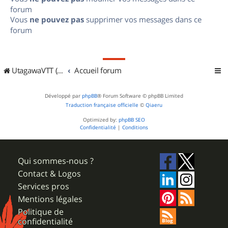
forum
Vous
ne pouvez pas
supprimer vos messages dans ce
forum
UtagawaVTT (Randos VTT et VTTAE avec traces GPS)
Accueil forum
Développé par
phpBB
® Forum Software © phpBB Limited
Traduction française officielle
©
Qiaeru
Optimized by:
phpBB SEO
Confidentialité
|
Conditions
Qui sommes-nous ?
Contact & Logos
Services pros
Mentions légales
Politique de
confidentialité