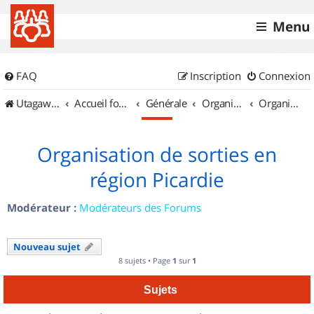
Menu
FAQ
Inscription
Connexion
UtagawaVTT (Randos VTT et VTTAE avec traces GPS)
Accueil forum
Générale
Organisation de sorties & Recherche de partenaires
Organisation de sorties en région Picardie
Organisation de sorties en
région Picardie
Modérateur :
Modérateurs des Forums
Nouveau sujet
8 sujets • Page
1
sur
1
Sujets