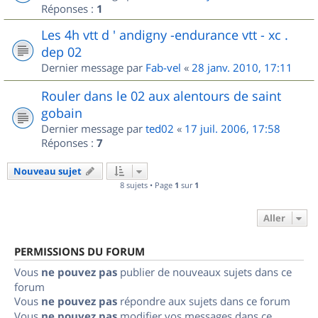
Réponses :
1
Les 4h vtt d ' andigny -endurance vtt - xc .
dep 02
Dernier message par
Fab-vel
«
28 janv. 2010, 17:11
Rouler dans le 02 aux alentours de saint
gobain
Dernier message par
ted02
«
17 juil. 2006, 17:58
Réponses :
7
Nouveau sujet
8 sujets • Page
1
sur
1
Aller
PERMISSIONS DU FORUM
Vous
ne pouvez pas
publier de nouveaux sujets dans ce
forum
Vous
ne pouvez pas
répondre aux sujets dans ce forum
Vous
ne pouvez pas
modifier vos messages dans ce