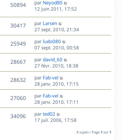
D
par
Neyod80
n
V
50894
e
e
12 juin 2011, 17:52
i
r
u
e
s
n
r
D
par
Larsen
V
30417
e
i
m
e
27 sept. 2010, 21:34
e
e
r
u
s
r
s
D
par
ludo080
n
V
25949
m
s
e
e
07 sept. 2010, 00:58
i
e
a
r
u
e
s
s
D
g
par
david_60
n
r
V
28667
s
e
e
e
27 févr. 2010, 18:38
i
m
a
r
u
e
e
s
D
g
par
Fab-vel
n
r
V
s
28632
e
e
e
28 janv. 2010, 17:15
i
m
s
r
u
e
e
a
s
D
par
Fab-vel
n
r
V
s
27060
g
e
e
28 janv. 2010, 17:11
i
m
s
e
r
u
e
e
a
s
D
par
ted02
n
r
V
s
34096
g
e
e
17 juil. 2006, 17:58
i
m
s
e
r
u
e
e
a
s
n
r
8 sujets • Page
1
sur
1
s
g
e
i
m
s