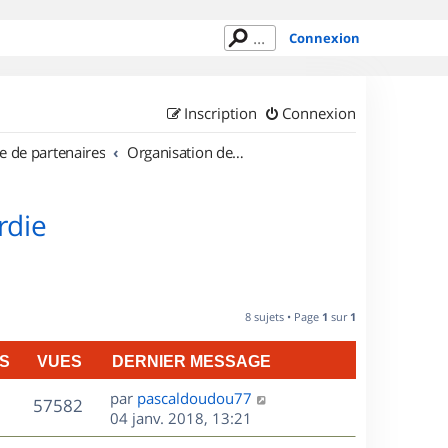
Connexion
Inscription
Connexion
e de partenaires
Organisation de sorties en région Picardie
rdie
8 sujets • Page
1
sur
1
S
VUES
DERNIER MESSAGE
D
par
pascaldoudou77
V
57582
e
04 janv. 2018, 13:21
r
u