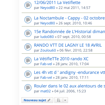
12/06/2011 La Vetiflette
par
Neyod80
»
22 mai 2011, 14:57
La Noctambule - Cappy - 02 octobre
par
Neyod80
»
26 sept. 2010, 10:46
15e Randonnée de L'Historial dima
par
ludo080
»
07 sept. 2010, 00:58
RANDO VTT DE LAGNY LE 18 AVRIL
par
Zoulou60
»
06 févr. 2010, 22:58
La VétifleTTe 2010 rando XC
par
Fab-vel
»
28 janv. 2010, 17:04
Les 4h vtt d ' andigny -endurance vtt
par
Fab-vel
»
28 janv. 2010, 17:11
Rouler dans le 02 aux alentours de 
par
mat02
»
04 juil. 2006, 15:23
Nouveau sujet