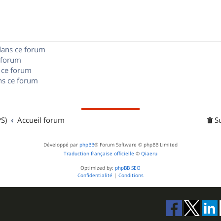
s
n
e
o
s
s
n
e
dans ce forum
s
s
 forum
e
 ce forum
s ce forum
s
S)
Accueil forum
S
Développé par
phpBB
® Forum Software © phpBB Limited
Traduction française officielle
©
Qiaeru
Optimized by:
phpBB SEO
Confidentialité
|
Conditions