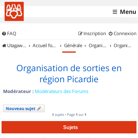
Menu
FAQ
Inscription
Connexion
UtagawaVTT (Randos VTT et VTTAE avec traces GPS)
Accueil forum
Générale
Organisation de sorties & Recherche de partenaires
Organisation de sorties en région Picardie
Organisation de sorties en
région Picardie
Modérateur :
Modérateurs des Forums
Nouveau sujet
8 sujets • Page
1
sur
1
Sujets