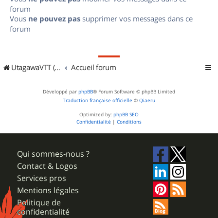
forum
Vous
ne pouvez pas
supprimer vos messages dans ce
forum
UtagawaVTT (Randos VTT et VTTAE avec traces GPS)
Accueil forum
Développé par
phpBB
® Forum Software © phpBB Limited
Traduction française officielle
©
Qiaeru
Optimized by:
phpBB SEO
Confidentialité
|
Conditions
Qui sommes-nous ?
Contact & Logos
Services pros
Mentions légales
Politique de
confidentialité