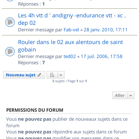
Réponses :
1
Les 4h vtt d ' andigny -endurance vtt - xc .
dep 02
Dernier message par
Fab-vel
«
28 janv. 2010, 17:11
Rouler dans le 02 aux alentours de saint
gobain
Dernier message par
ted02
«
17 juil. 2006, 17:58
Réponses :
7
Nouveau sujet
8 sujets • Page
1
sur
1
Aller
PERMISSIONS DU FORUM
Vous
ne pouvez pas
publier de nouveaux sujets dans ce
forum
Vous
ne pouvez pas
répondre aux sujets dans ce forum
Vous
ne pouvez pas
modifier vos messages dans ce