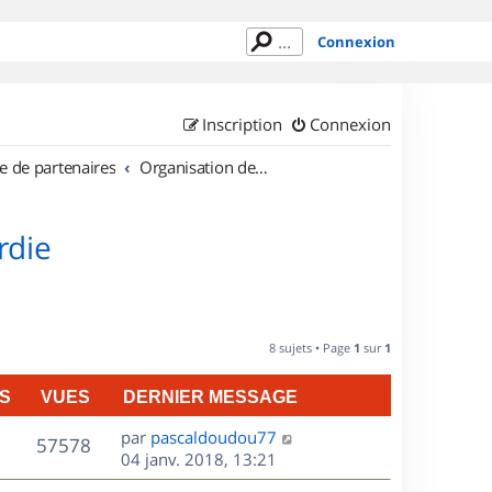
Connexion
Inscription
Connexion
e de partenaires
Organisation de sorties en région Picardie
rdie
8 sujets • Page
1
sur
1
S
VUES
DERNIER MESSAGE
D
par
pascaldoudou77
V
57578
e
04 janv. 2018, 13:21
r
u