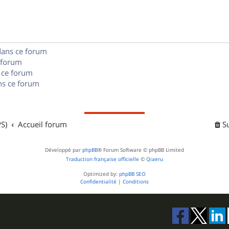
s
n
e
o
s
s
n
e
dans ce forum
s
s
 forum
e
 ce forum
s ce forum
s
S)
Accueil forum
S
Développé par
phpBB
® Forum Software © phpBB Limited
Traduction française officielle
©
Qiaeru
Optimized by:
phpBB SEO
Confidentialité
|
Conditions