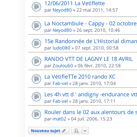
12/06/2011 La Vetiflette
par
Neyod80
»
22 mai 2011, 14:57
La Noctambule - Cappy - 02 octobre
par
Neyod80
»
26 sept. 2010, 10:46
15e Randonnée de L'Historial dima
par
ludo080
»
07 sept. 2010, 00:58
RANDO VTT DE LAGNY LE 18 AVRIL
par
Zoulou60
»
06 févr. 2010, 22:58
La VétifleTTe 2010 rando XC
par
Fab-vel
»
28 janv. 2010, 17:04
Les 4h vtt d ' andigny -endurance vtt
par
Fab-vel
»
28 janv. 2010, 17:11
Rouler dans le 02 aux alentours de 
par
mat02
»
04 juil. 2006, 15:23
Nouveau sujet