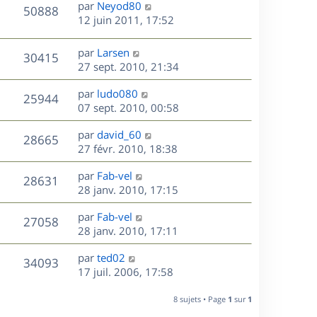
D
par
Neyod80
n
V
50888
e
e
12 juin 2011, 17:52
i
r
u
e
s
n
r
D
par
Larsen
V
30415
e
i
m
e
27 sept. 2010, 21:34
e
e
r
u
s
r
s
D
par
ludo080
n
V
25944
m
s
e
e
07 sept. 2010, 00:58
i
e
a
r
u
e
s
s
D
g
par
david_60
n
r
V
28665
s
e
e
e
27 févr. 2010, 18:38
i
m
a
r
u
e
e
s
D
g
par
Fab-vel
n
r
V
s
28631
e
e
e
28 janv. 2010, 17:15
i
m
s
r
u
e
e
a
s
D
par
Fab-vel
n
r
V
s
27058
g
e
e
28 janv. 2010, 17:11
i
m
s
e
r
u
e
e
a
s
D
par
ted02
n
r
V
s
34093
g
e
e
17 juil. 2006, 17:58
i
m
s
e
r
u
e
e
a
s
n
r
8 sujets • Page
1
sur
1
s
g
e
i
m
s