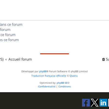
s
n
e
o
s
s
n
e
dans ce forum
s
s
 forum
e
 ce forum
s ce forum
s
S)
Accueil forum
S
Développé par
phpBB
® Forum Software © phpBB Limited
Traduction française officielle
©
Qiaeru
Optimized by:
phpBB SEO
Confidentialité
|
Conditions