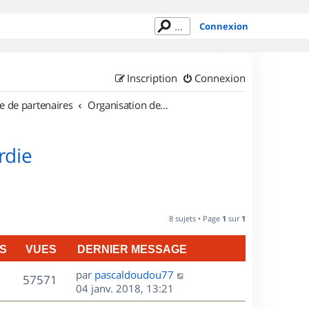
Connexion
Inscription
Connexion
e de partenaires
Organisation de sorties en région Picardie
rdie
8 sujets • Page
1
sur
1
S
VUES
DERNIER MESSAGE
D
par
pascaldoudou77
V
57571
e
04 janv. 2018, 13:21
r
u