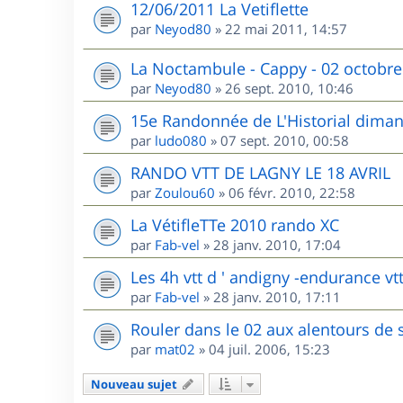
12/06/2011 La Vetiflette
par
Neyod80
»
22 mai 2011, 14:57
La Noctambule - Cappy - 02 octobre
par
Neyod80
»
26 sept. 2010, 10:46
15e Randonnée de L'Historial dima
par
ludo080
»
07 sept. 2010, 00:58
RANDO VTT DE LAGNY LE 18 AVRIL
par
Zoulou60
»
06 févr. 2010, 22:58
La VétifleTTe 2010 rando XC
par
Fab-vel
»
28 janv. 2010, 17:04
Les 4h vtt d ' andigny -endurance vtt
par
Fab-vel
»
28 janv. 2010, 17:11
Rouler dans le 02 aux alentours de 
par
mat02
»
04 juil. 2006, 15:23
Nouveau sujet