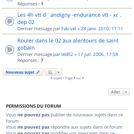
Réponses :
1
Les 4h vtt d ' andigny -endurance vtt - xc .
dep 02
Dernier message par
Fab-vel
«
28 janv. 2010, 17:11
Rouler dans le 02 aux alentours de saint
gobain
Dernier message par
ted02
«
17 juil. 2006, 17:58
Réponses :
7
Nouveau sujet
8 sujets • Page
1
sur
1
Aller
PERMISSIONS DU FORUM
Vous
ne pouvez pas
publier de nouveaux sujets dans ce
forum
Vous
ne pouvez pas
répondre aux sujets dans ce forum
Vous
ne pouvez pas
modifier vos messages dans ce