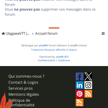
forum
Vous
ne pouvez pas
supprimer vos messages dans ce
forum
UtagawaVTT (Randos VTT et VTTAE avec traces GPS)
Accueil forum
Développé par
phpBB
® Forum Software © phpBB Limited
Traduction française officielle
©
Qiaeru
Optimized by:
phpBB SEO
Confidentialité
|
Conditions
Qui sommes-nous ?
Contact & Logos
Services pros
Mentions légales
Politique de
confidentialité