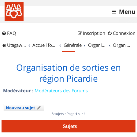
Menu
FAQ
Inscription
Connexion
UtagawaVTT (Randos VTT et VTTAE avec traces GPS)
Accueil forum
Générale
Organisation de sorties & Recherche de partenaires
Organisation de sorties en région Picardie
Organisation de sorties en
région Picardie
Modérateur :
Modérateurs des Forums
Nouveau sujet
8 sujets • Page
1
sur
1
Sujets