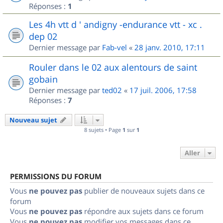
Réponses :
1
Les 4h vtt d ' andigny -endurance vtt - xc .
dep 02
Dernier message par
Fab-vel
«
28 janv. 2010, 17:11
Rouler dans le 02 aux alentours de saint
gobain
Dernier message par
ted02
«
17 juil. 2006, 17:58
Réponses :
7
Nouveau sujet
8 sujets • Page
1
sur
1
Aller
PERMISSIONS DU FORUM
Vous
ne pouvez pas
publier de nouveaux sujets dans ce
forum
Vous
ne pouvez pas
répondre aux sujets dans ce forum
Vous
ne pouvez pas
modifier vos messages dans ce