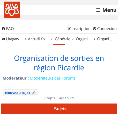
Menu
FAQ
Inscription
Connexion
UtagawaVTT (Randos VTT et VTTAE avec traces GPS)
Accueil forum
Générale
Organisation de sorties & Recherche de partenaires
Organisation de sorties en région Picardie
Organisation de sorties en
région Picardie
Modérateur :
Modérateurs des Forums
Nouveau sujet
8 sujets • Page
1
sur
1
Sujets