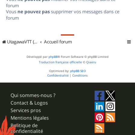
forum
Vous
ne pouvez pas
supprimer vos messages dans ce
forum
UtagawaVTT (Randos VTT et VTTAE avec traces GPS)
Accueil forum
Développé par
phpBB
® Forum Software © phpBB Limited
Traduction française officielle
©
Qiaeru
Optimized by:
phpBB SEO
Confidentialité
|
Conditions
Qui sommes-nous ?
Contact & Logos
Services pros
Mentions légales
Politique de
confidentialité