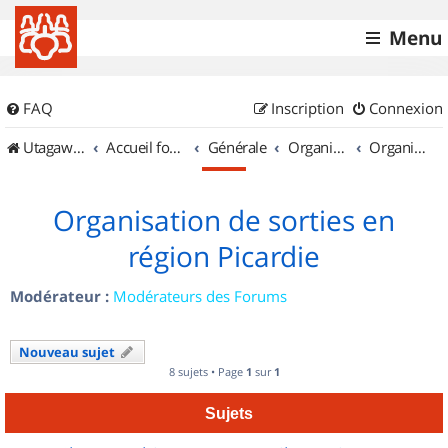
Menu
FAQ
Inscription
Connexion
UtagawaVTT (Randos VTT et VTTAE avec traces GPS)
Accueil forum
Générale
Organisation de sorties & Recherche de partenaires
Organisation de sorties en région Picardie
Organisation de sorties en
région Picardie
Modérateur :
Modérateurs des Forums
Nouveau sujet
8 sujets • Page
1
sur
1
Sujets