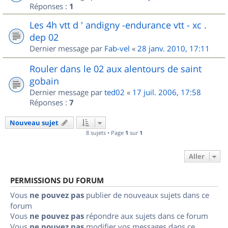
Réponses :
1
Les 4h vtt d ' andigny -endurance vtt - xc .
dep 02
Dernier message par
Fab-vel
«
28 janv. 2010, 17:11
Rouler dans le 02 aux alentours de saint
gobain
Dernier message par
ted02
«
17 juil. 2006, 17:58
Réponses :
7
Nouveau sujet
8 sujets • Page
1
sur
1
Aller
PERMISSIONS DU FORUM
Vous
ne pouvez pas
publier de nouveaux sujets dans ce
forum
Vous
ne pouvez pas
répondre aux sujets dans ce forum
Vous
ne pouvez pas
modifier vos messages dans ce