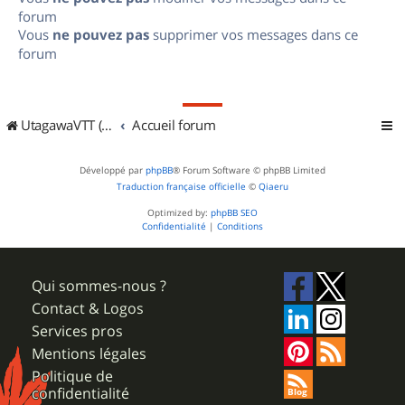
forum
Vous
ne pouvez pas
supprimer vos messages dans ce
forum
UtagawaVTT (Randos VTT et VTTAE avec traces GPS)
Accueil forum
Développé par
phpBB
® Forum Software © phpBB Limited
Traduction française officielle
©
Qiaeru
Optimized by:
phpBB SEO
Confidentialité
|
Conditions
Qui sommes-nous ?
Contact & Logos
Services pros
Mentions légales
Politique de
confidentialité