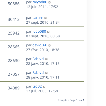
D
par
Neyod80
n
V
50886
e
e
12 juin 2011, 17:52
i
r
u
e
s
n
r
D
par
Larsen
V
30413
e
i
m
e
27 sept. 2010, 21:34
e
e
r
u
s
r
s
D
par
ludo080
n
V
25942
m
s
e
e
07 sept. 2010, 00:58
i
e
a
r
u
e
s
s
D
g
par
david_60
n
r
V
28665
s
e
e
e
27 févr. 2010, 18:38
i
m
a
r
u
e
e
s
D
g
par
Fab-vel
n
r
V
s
28630
e
e
e
28 janv. 2010, 17:15
i
m
s
r
u
e
e
a
s
D
par
Fab-vel
n
r
V
s
27057
g
e
e
28 janv. 2010, 17:11
i
m
s
e
r
u
e
e
a
s
D
par
ted02
n
r
V
s
34089
g
e
e
17 juil. 2006, 17:58
i
m
s
e
r
u
e
e
a
s
n
r
8 sujets • Page
1
sur
1
s
g
e
i
m
s