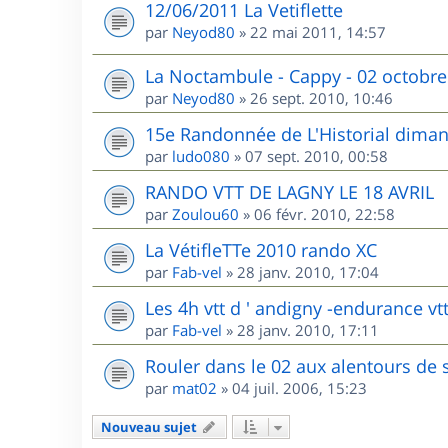
12/06/2011 La Vetiflette
par
Neyod80
»
22 mai 2011, 14:57
La Noctambule - Cappy - 02 octobre
par
Neyod80
»
26 sept. 2010, 10:46
15e Randonnée de L'Historial dima
par
ludo080
»
07 sept. 2010, 00:58
RANDO VTT DE LAGNY LE 18 AVRIL
par
Zoulou60
»
06 févr. 2010, 22:58
La VétifleTTe 2010 rando XC
par
Fab-vel
»
28 janv. 2010, 17:04
Les 4h vtt d ' andigny -endurance vtt
par
Fab-vel
»
28 janv. 2010, 17:11
Rouler dans le 02 aux alentours de 
par
mat02
»
04 juil. 2006, 15:23
Nouveau sujet