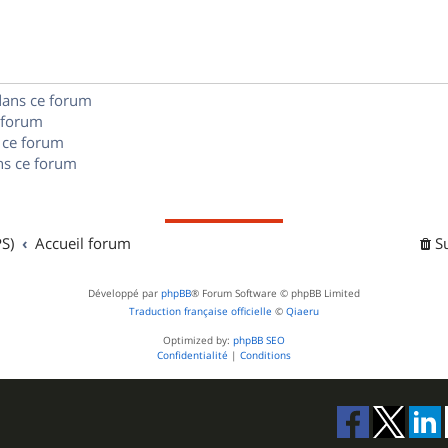
s
n
e
o
s
s
n
e
dans ce forum
s
s
 forum
e
 ce forum
s ce forum
s
S)
Accueil forum
S
Développé par
phpBB
® Forum Software © phpBB Limited
Traduction française officielle
©
Qiaeru
Optimized by:
phpBB SEO
Confidentialité
|
Conditions