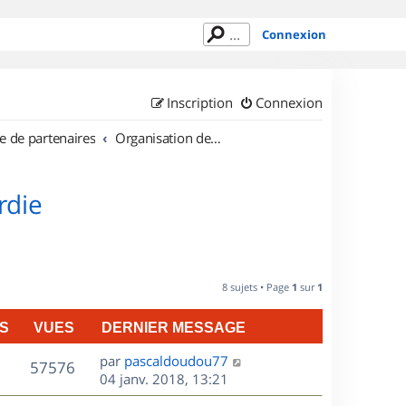
Connexion
Inscription
Connexion
e de partenaires
Organisation de sorties en région Picardie
rdie
8 sujets • Page
1
sur
1
S
VUES
DERNIER MESSAGE
D
par
pascaldoudou77
V
57576
e
04 janv. 2018, 13:21
r
u