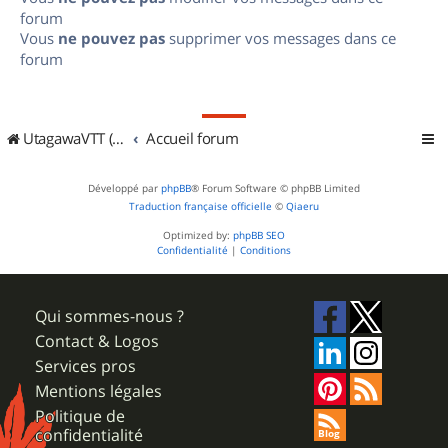
forum
Vous
ne pouvez pas
supprimer vos messages dans ce
forum
UtagawaVTT (Randos VTT et VTTAE avec traces GPS)
Accueil forum
Développé par
phpBB
® Forum Software © phpBB Limited
Traduction française officielle
©
Qiaeru
Optimized by:
phpBB SEO
Confidentialité
|
Conditions
Qui sommes-nous ?
Contact & Logos
Services pros
Mentions légales
Politique de
confidentialité