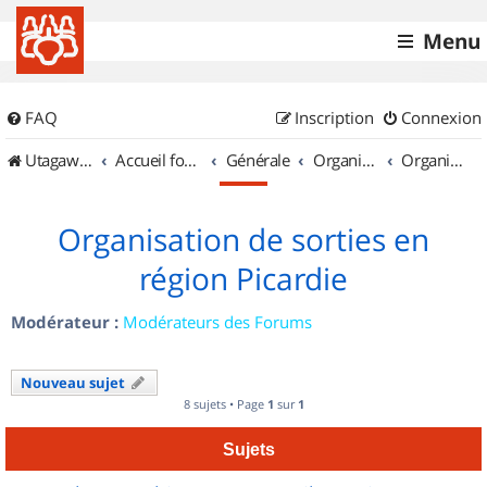
Menu
FAQ
Inscription
Connexion
UtagawaVTT (Randos VTT et VTTAE avec traces GPS)
Accueil forum
Générale
Organisation de sorties & Recherche de partenaires
Organisation de sorties en région Picardie
Organisation de sorties en
région Picardie
Modérateur :
Modérateurs des Forums
Nouveau sujet
8 sujets • Page
1
sur
1
Sujets