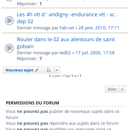
Réponses :
1
Les 4h vtt d ' andigny -endurance vtt - xc .
dep 02
Dernier message par
Fab-vel
«
28 janv. 2010, 17:11
Rouler dans le 02 aux alentours de saint
gobain
Dernier message par
ted02
«
17 juil. 2006, 17:58
Réponses :
7
Nouveau sujet
8 sujets • Page
1
sur
1
Aller
PERMISSIONS DU FORUM
Vous
ne pouvez pas
publier de nouveaux sujets dans ce
forum
Vous
ne pouvez pas
répondre aux sujets dans ce forum
Vous
ne pouvez pas
modifier vos messages dans ce