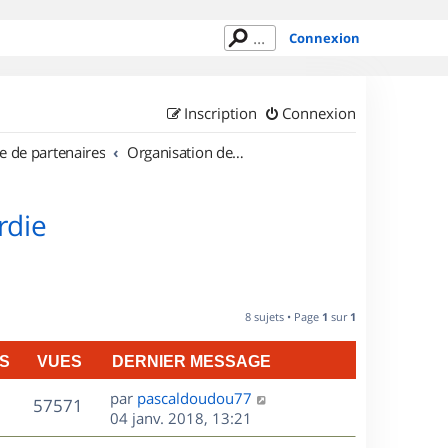
Connexion
Inscription
Connexion
e de partenaires
Organisation de sorties en région Picardie
rdie
8 sujets • Page
1
sur
1
S
VUES
DERNIER MESSAGE
D
par
pascaldoudou77
V
57571
e
04 janv. 2018, 13:21
r
u