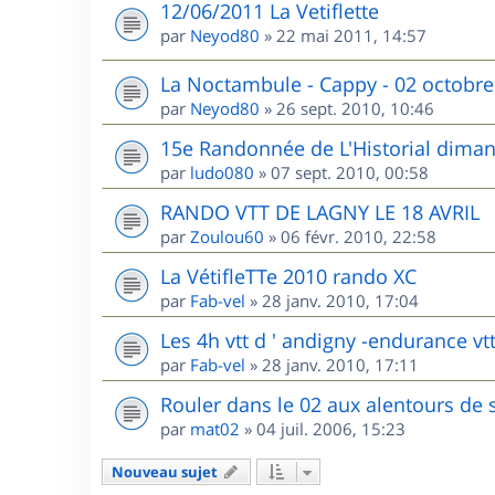
12/06/2011 La Vetiflette
par
Neyod80
»
22 mai 2011, 14:57
La Noctambule - Cappy - 02 octobre
par
Neyod80
»
26 sept. 2010, 10:46
15e Randonnée de L'Historial dima
par
ludo080
»
07 sept. 2010, 00:58
RANDO VTT DE LAGNY LE 18 AVRIL
par
Zoulou60
»
06 févr. 2010, 22:58
La VétifleTTe 2010 rando XC
par
Fab-vel
»
28 janv. 2010, 17:04
Les 4h vtt d ' andigny -endurance vtt
par
Fab-vel
»
28 janv. 2010, 17:11
Rouler dans le 02 aux alentours de 
par
mat02
»
04 juil. 2006, 15:23
Nouveau sujet