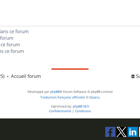
s
n
e
o
s
s
n
e
dans ce forum
s
s
 forum
e
 ce forum
s ce forum
s
S)
Accueil forum
S
Développé par
phpBB
® Forum Software © phpBB Limited
Traduction française officielle
©
Qiaeru
Optimized by:
phpBB SEO
Confidentialité
|
Conditions