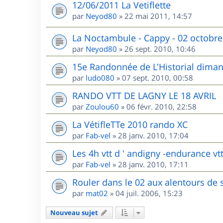
12/06/2011 La Vetiflette
par
Neyod80
»
22 mai 2011, 14:57
La Noctambule - Cappy - 02 octobre
par
Neyod80
»
26 sept. 2010, 10:46
15e Randonnée de L'Historial dima
par
ludo080
»
07 sept. 2010, 00:58
RANDO VTT DE LAGNY LE 18 AVRIL
par
Zoulou60
»
06 févr. 2010, 22:58
La VétifleTTe 2010 rando XC
par
Fab-vel
»
28 janv. 2010, 17:04
Les 4h vtt d ' andigny -endurance vtt
par
Fab-vel
»
28 janv. 2010, 17:11
Rouler dans le 02 aux alentours de 
par
mat02
»
04 juil. 2006, 15:23
Nouveau sujet