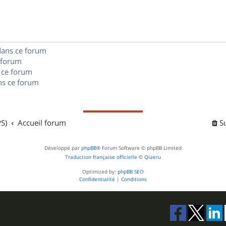
s
n
e
o
s
s
n
e
dans ce forum
s
s
 forum
e
 ce forum
s ce forum
s
S)
Accueil forum
S
Développé par
phpBB
® Forum Software © phpBB Limited
Traduction française officielle
©
Qiaeru
Optimized by:
phpBB SEO
Confidentialité
|
Conditions