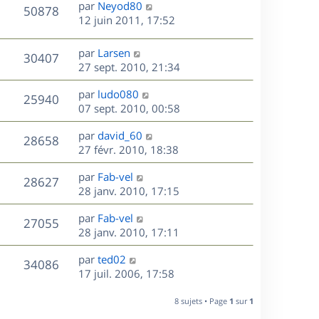
D
par
Neyod80
n
V
50878
e
e
12 juin 2011, 17:52
i
r
u
e
s
n
r
D
par
Larsen
V
30407
e
i
m
e
27 sept. 2010, 21:34
e
e
r
u
s
r
s
D
par
ludo080
n
V
25940
m
s
e
e
07 sept. 2010, 00:58
i
e
a
r
u
e
s
s
D
g
par
david_60
n
r
V
28658
s
e
e
e
27 févr. 2010, 18:38
i
m
a
r
u
e
e
s
D
g
par
Fab-vel
n
r
V
s
28627
e
e
e
28 janv. 2010, 17:15
i
m
s
r
u
e
e
a
s
D
par
Fab-vel
n
r
V
s
27055
g
e
e
28 janv. 2010, 17:11
i
m
s
e
r
u
e
e
a
s
D
par
ted02
n
r
V
s
34086
g
e
e
17 juil. 2006, 17:58
i
m
s
e
r
u
e
e
a
s
n
r
8 sujets • Page
1
sur
1
s
g
e
i
m
s