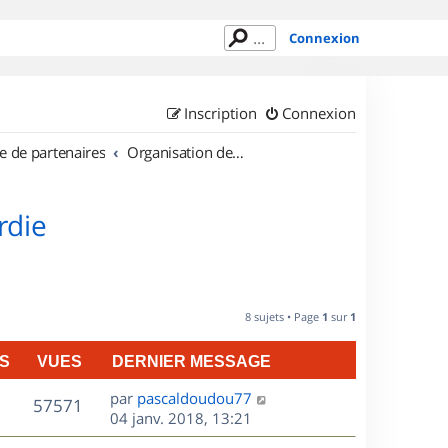
Connexion
Inscription
Connexion
e de partenaires
Organisation de sorties en région Picardie
rdie
8 sujets • Page
1
sur
1
S
VUES
DERNIER MESSAGE
D
par
pascaldoudou77
V
57571
e
04 janv. 2018, 13:21
r
u