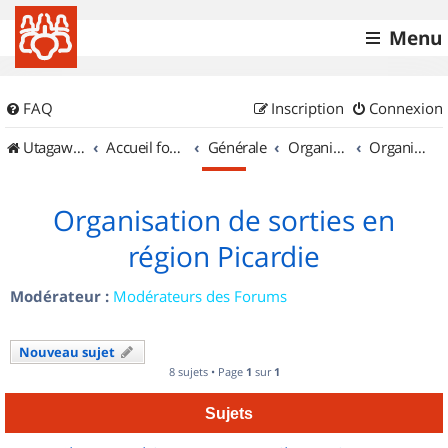
Menu
FAQ
Inscription
Connexion
UtagawaVTT (Randos VTT et VTTAE avec traces GPS)
Accueil forum
Générale
Organisation de sorties & Recherche de partenaires
Organisation de sorties en région Picardie
Organisation de sorties en
région Picardie
Modérateur :
Modérateurs des Forums
Nouveau sujet
8 sujets • Page
1
sur
1
Sujets