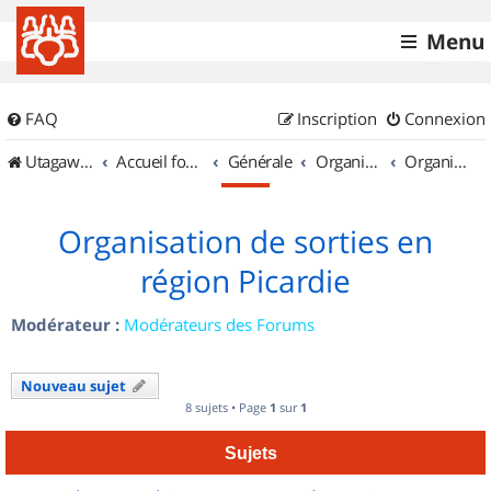
Menu
FAQ
Inscription
Connexion
UtagawaVTT (Randos VTT et VTTAE avec traces GPS)
Accueil forum
Générale
Organisation de sorties & Recherche de partenaires
Organisation de sorties en région Picardie
Organisation de sorties en
région Picardie
Modérateur :
Modérateurs des Forums
Nouveau sujet
8 sujets • Page
1
sur
1
Sujets