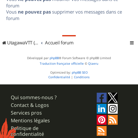
forum
Vous
ne pouvez pas
supprimer vos messages dans ce
forum
UtagawaVTT (Randos VTT et VTTAE avec traces GPS)
Accueil forum
Développé par
phpBB
® Forum Software © phpBB Limited
Traduction française officielle
©
Qiaeru
Optimized by:
phpBB SEO
Confidentialité
|
Conditions
Qui sommes-nous ?
Contact & Logos
Services pros
Mentions légales
Politique de
confidentialité