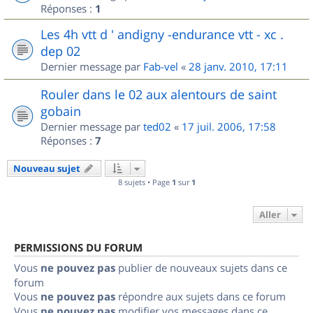
Réponses :
1
Les 4h vtt d ' andigny -endurance vtt - xc .
dep 02
Dernier message par
Fab-vel
«
28 janv. 2010, 17:11
Rouler dans le 02 aux alentours de saint
gobain
Dernier message par
ted02
«
17 juil. 2006, 17:58
Réponses :
7
Nouveau sujet
8 sujets • Page
1
sur
1
Aller
PERMISSIONS DU FORUM
Vous
ne pouvez pas
publier de nouveaux sujets dans ce
forum
Vous
ne pouvez pas
répondre aux sujets dans ce forum
Vous
ne pouvez pas
modifier vos messages dans ce