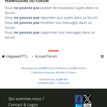
PERMISSIONS DU FORUM
Vous
ne pouvez pas
publier de nouveaux sujets dans ce
forum
Vous
ne pouvez pas
répondre aux sujets dans ce forum
Vous
ne pouvez pas
modifier vos messages dans ce
forum
Vous
ne pouvez pas
supprimer vos messages dans ce
forum
UtagawaVTT (Randos VTT et VTTAE avec traces GPS)
Accueil forum
Développé par
phpBB
® Forum Software © phpBB Limited
Traduction française officielle
©
Qiaeru
Optimized by:
phpBB SEO
Confidentialité
|
Conditions
Qui sommes-nous ?
Contact & Logos