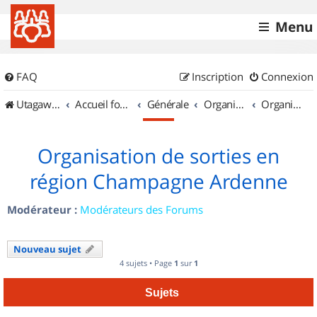
Menu
FAQ
Inscription
Connexion
UtagawaVTT (Randos VTT et VTTAE avec traces GPS)
Accueil forum
Générale
Organisation de sorties & Recherche de partenaires
Organisation de sorties en région Champagne Ardenne
Organisation de sorties en
région Champagne Ardenne
Modérateur :
Modérateurs des Forums
Nouveau sujet
4 sujets • Page
1
sur
1
Sujets