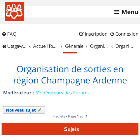
Menu
FAQ
Inscription
Connexion
UtagawaVTT (Randos VTT et VTTAE avec traces GPS)
Accueil forum
Générale
Organisation de sorties & Recherche de partenaires
Organisation de sorties en région Champagne Ardenne
Organisation de sorties en
région Champagne Ardenne
Modérateur :
Modérateurs des Forums
Nouveau sujet
4 sujets • Page
1
sur
1
Sujets