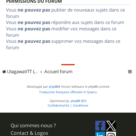
PERMISSIONS DU FORUM
Vous
ne pouvez pas
publier de nouveaux sujets dans ce
forum
Vous
ne pouvez pas
répondre aux sujets dans ce forum
Vous
ne pouvez pas
modifier vos messages dans ce
forum
Vous
ne pouvez pas
supprimer vos messages dans ce
forum
UtagawaVTT (Randos VTT et VTTAE avec traces GPS)
Accueil forum
Développé par
phpBB
® Forum Software © phpBB Limited
Traduction française officielle
©
Qiaeru
Optimized by:
phpBB SEO
Confidentialité
|
Conditions
Qui sommes-nous ?
Contact & Logos