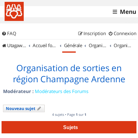
Menu
FAQ
Inscription
Connexion
UtagawaVTT (Randos VTT et VTTAE avec traces GPS)
Accueil forum
Générale
Organisation de sorties & Recherche de partenaires
Organisation de sorties en région Champagne Ardenne
Organisation de sorties en
région Champagne Ardenne
Modérateur :
Modérateurs des Forums
Nouveau sujet
4 sujets • Page
1
sur
1
Sujets