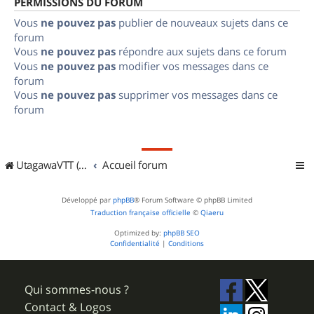
PERMISSIONS DU FORUM
Vous
ne pouvez pas
publier de nouveaux sujets dans ce
forum
Vous
ne pouvez pas
répondre aux sujets dans ce forum
Vous
ne pouvez pas
modifier vos messages dans ce
forum
Vous
ne pouvez pas
supprimer vos messages dans ce
forum
UtagawaVTT (Randos VTT et VTTAE avec traces GPS)
Accueil forum
Développé par
phpBB
® Forum Software © phpBB Limited
Traduction française officielle
©
Qiaeru
Optimized by:
phpBB SEO
Confidentialité
|
Conditions
Qui sommes-nous ?
Contact & Logos