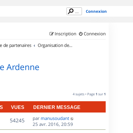
Connexion
Inscription
Connexion
e de partenaires
Organisation de sorties en région Champagne Ardenne
ne Ardenne
4 sujets • Page
1
sur
1
S
VUES
DERNIER MESSAGE
D
par
manusoudant
V
54245
e
25 avr. 2016, 20:59
r
u