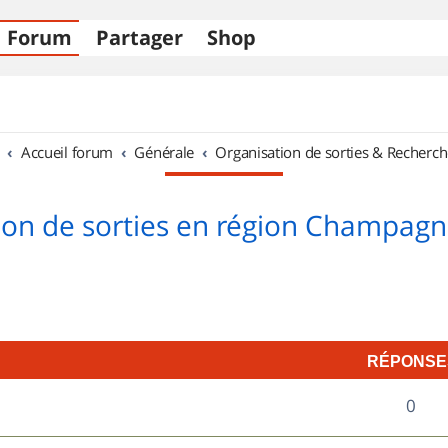
Forum
Partager
Shop
Accueil forum
Générale
Organisation de sorties & Recherch
ion de sorties en région Champag
RÉPONSE
R
0
é