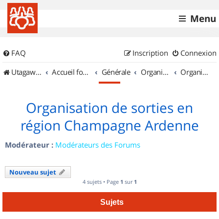
Menu
FAQ
Inscription
Connexion
UtagawaVTT (Randos VTT et VTTAE avec traces GPS)
Accueil forum
Générale
Organisation de sorties & Recherche de partenaires
Organisation de sorties en région Champagne Ardenne
Organisation de sorties en
région Champagne Ardenne
Modérateur :
Modérateurs des Forums
Nouveau sujet
4 sujets • Page
1
sur
1
Sujets