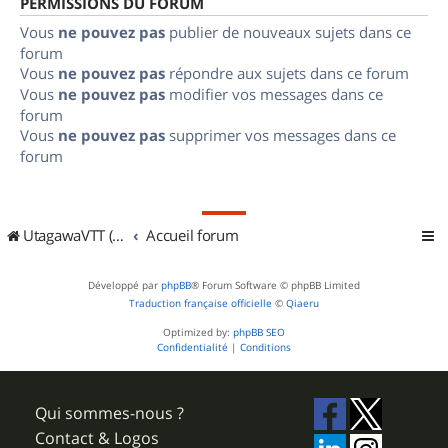
PERMISSIONS DU FORUM
Vous
ne pouvez pas
publier de nouveaux sujets dans ce
forum
Vous
ne pouvez pas
répondre aux sujets dans ce forum
Vous
ne pouvez pas
modifier vos messages dans ce
forum
Vous
ne pouvez pas
supprimer vos messages dans ce
forum
UtagawaVTT (Randos VTT et VTTAE avec traces GPS)
Accueil forum
Développé par
phpBB
® Forum Software © phpBB Limited
Traduction française officielle
©
Qiaeru
Optimized by:
phpBB SEO
Confidentialité
|
Conditions
Qui sommes-nous ?
Contact & Logos