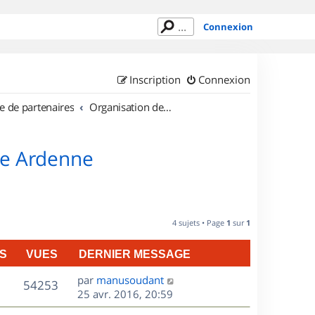
Connexion
Inscription
Connexion
e de partenaires
Organisation de sorties en région Champagne Ardenne
ne Ardenne
4 sujets • Page
1
sur
1
S
VUES
DERNIER MESSAGE
D
par
manusoudant
V
54253
e
25 avr. 2016, 20:59
r
u