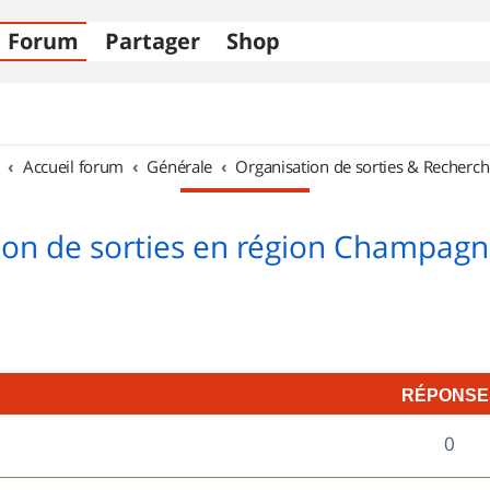
Forum
Partager
Shop
Accueil forum
Générale
Organisation de sorties & Recherch
ion de sorties en région Champag
RÉPONSE
R
0
é