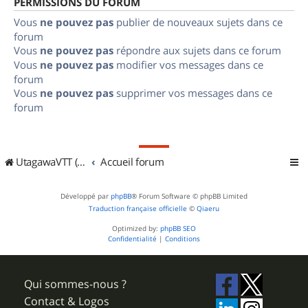
PERMISSIONS DU FORUM
Vous
ne pouvez pas
publier de nouveaux sujets dans ce
forum
Vous
ne pouvez pas
répondre aux sujets dans ce forum
Vous
ne pouvez pas
modifier vos messages dans ce
forum
Vous
ne pouvez pas
supprimer vos messages dans ce
forum
UtagawaVTT (Randos VTT et VTTAE avec traces GPS)
Accueil forum
Développé par
phpBB
® Forum Software © phpBB Limited
Traduction française officielle
©
Qiaeru
Optimized by:
phpBB SEO
Confidentialité
|
Conditions
Qui sommes-nous ?
Contact & Logos