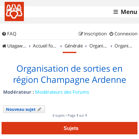
Menu
FAQ
Inscription
Connexion
UtagawaVTT (Randos VTT et VTTAE avec traces GPS)
Accueil forum
Générale
Organisation de sorties & Recherche de partenaires
Organisation de sorties en région Champagne Ardenne
Organisation de sorties en
région Champagne Ardenne
Modérateur :
Modérateurs des Forums
Nouveau sujet
4 sujets • Page
1
sur
1
Sujets