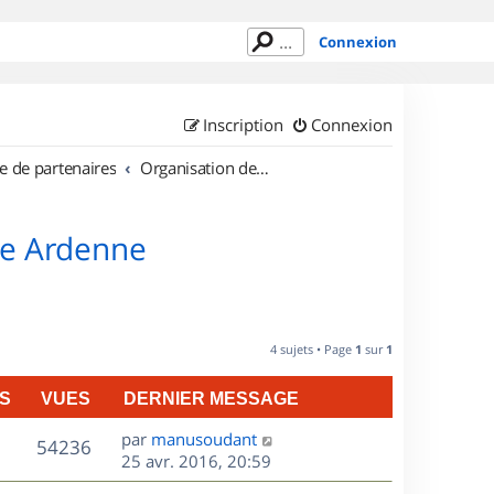
Connexion
Inscription
Connexion
e de partenaires
Organisation de sorties en région Champagne Ardenne
ne Ardenne
4 sujets • Page
1
sur
1
S
VUES
DERNIER MESSAGE
D
par
manusoudant
V
54236
e
25 avr. 2016, 20:59
r
u