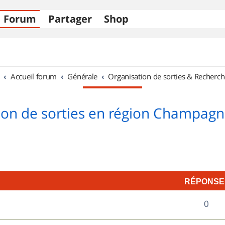
Forum
Partager
Shop
Accueil forum
Générale
Organisation de sorties & Recherch
ion de sorties en région Champag
RÉPONSE
R
0
é