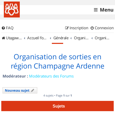
Menu
FAQ
Inscription
Connexion
UtagawaVTT (Randos VTT et VTTAE avec traces GPS)
Accueil forum
Générale
Organisation de sorties & Recherche de partenaires
Organisation de sorties en région Champagne Ardenne
Organisation de sorties en
région Champagne Ardenne
Modérateur :
Modérateurs des Forums
Nouveau sujet
4 sujets • Page
1
sur
1
Sujets