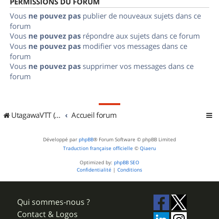
PERMISSIONS DU FORUM
Vous
ne pouvez pas
publier de nouveaux sujets dans ce
forum
Vous
ne pouvez pas
répondre aux sujets dans ce forum
Vous
ne pouvez pas
modifier vos messages dans ce
forum
Vous
ne pouvez pas
supprimer vos messages dans ce
forum
UtagawaVTT (Randos VTT et VTTAE avec traces GPS)
Accueil forum
Développé par
phpBB
® Forum Software © phpBB Limited
Traduction française officielle
©
Qiaeru
Optimized by:
phpBB SEO
Confidentialité
|
Conditions
Qui sommes-nous ?
Contact & Logos