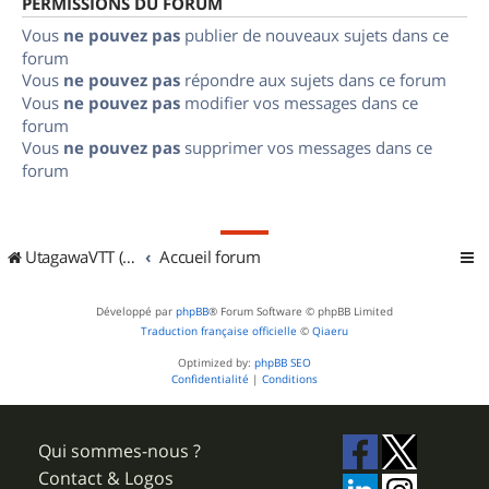
PERMISSIONS DU FORUM
Vous
ne pouvez pas
publier de nouveaux sujets dans ce
forum
Vous
ne pouvez pas
répondre aux sujets dans ce forum
Vous
ne pouvez pas
modifier vos messages dans ce
forum
Vous
ne pouvez pas
supprimer vos messages dans ce
forum
UtagawaVTT (Randos VTT et VTTAE avec traces GPS)
Accueil forum
Développé par
phpBB
® Forum Software © phpBB Limited
Traduction française officielle
©
Qiaeru
Optimized by:
phpBB SEO
Confidentialité
|
Conditions
Qui sommes-nous ?
Contact & Logos