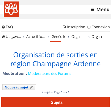
Menu
FAQ
Inscription
Connexion
UtagawaVTT (Randos VTT et VTTAE avec traces GPS)
Accueil forum
Générale
Organisation de sorties & Recherche de partenaires
Organisation de sorties en région Champagne Ardenne
Organisation de sorties en
région Champagne Ardenne
Modérateur :
Modérateurs des Forums
Nouveau sujet
4 sujets • Page
1
sur
1
Sujets