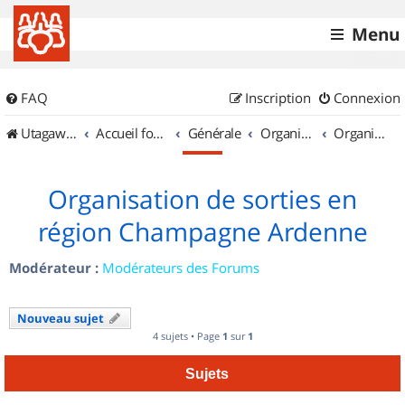
Menu
FAQ
Inscription
Connexion
UtagawaVTT (Randos VTT et VTTAE avec traces GPS)
Accueil forum
Générale
Organisation de sorties & Recherche de partenaires
Organisation de sorties en région Champagne Ardenne
Organisation de sorties en
région Champagne Ardenne
Modérateur :
Modérateurs des Forums
Nouveau sujet
4 sujets • Page
1
sur
1
Sujets