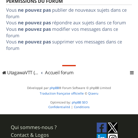
PERMISSIONS DU FORUM
Vous
ne pouvez pas
publier de nouveaux sujets dans ce
forum
Vous
ne pouvez pas
répondre aux sujets dans ce forum
Vous
ne pouvez pas
modifier vos messages dans ce
forum
Vous
ne pouvez pas
supprimer vos messages dans ce
forum
UtagawaVTT (Randos VTT et VTTAE avec traces GPS)
Accueil forum
Développé par
phpBB
® Forum Software © phpBB Limited
Traduction française officielle
©
Qiaeru
Optimized by:
phpBB SEO
Confidentialité
|
Conditions
Qui sommes-nous ?
Contact & Logos