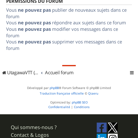
PERMISSIONS DU FORUM
Vous
ne pouvez pas
publier de nouveaux sujets dans ce
forum
Vous
ne pouvez pas
répondre aux sujets dans ce forum
Vous
ne pouvez pas
modifier vos messages dans ce
forum
Vous
ne pouvez pas
supprimer vos messages dans ce
forum
UtagawaVTT (Randos VTT et VTTAE avec traces GPS)
Accueil forum
Développé par
phpBB
® Forum Software © phpBB Limited
Traduction française officielle
©
Qiaeru
Optimized by:
phpBB SEO
Confidentialité
|
Conditions
Qui sommes-nous ?
Contact & Logos