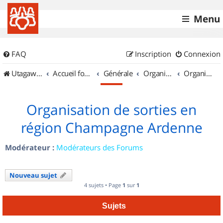
Menu
FAQ
Inscription
Connexion
UtagawaVTT (Randos VTT et VTTAE avec traces GPS)
Accueil forum
Générale
Organisation de sorties & Recherche de partenaires
Organisation de sorties en région Champagne Ardenne
Organisation de sorties en
région Champagne Ardenne
Modérateur :
Modérateurs des Forums
Nouveau sujet
4 sujets • Page
1
sur
1
Sujets