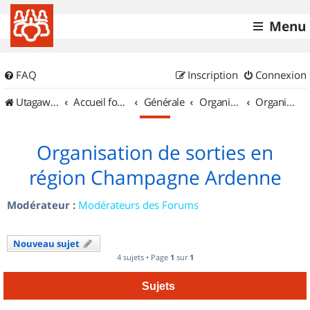
Menu
FAQ
Inscription
Connexion
UtagawaVTT (Randos VTT et VTTAE avec traces GPS)
Accueil forum
Générale
Organisation de sorties & Recherche de partenaires
Organisation de sorties en région Champagne Ardenne
Organisation de sorties en
région Champagne Ardenne
Modérateur :
Modérateurs des Forums
Nouveau sujet
4 sujets • Page
1
sur
1
Sujets