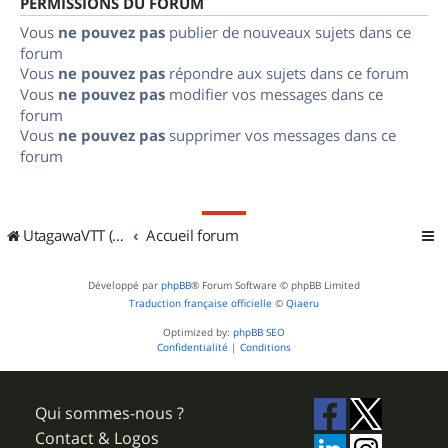
PERMISSIONS DU FORUM
Vous
ne pouvez pas
publier de nouveaux sujets dans ce
forum
Vous
ne pouvez pas
répondre aux sujets dans ce forum
Vous
ne pouvez pas
modifier vos messages dans ce
forum
Vous
ne pouvez pas
supprimer vos messages dans ce
forum
UtagawaVTT (Randos VTT et VTTAE avec traces GPS)
Accueil forum
Développé par
phpBB
® Forum Software © phpBB Limited
Traduction française officielle
©
Qiaeru
Optimized by:
phpBB SEO
Confidentialité
|
Conditions
Qui sommes-nous ?
Contact & Logos