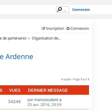
Connexion
Inscription
Connexion
e de partenaires
Organisation de sorties en région Champagne Ardenne
ne Ardenne
4 sujets • Page
1
sur
1
S
VUES
DERNIER MESSAGE
D
par
manusoudant
V
54244
e
25 avr. 2016, 20:59
r
u