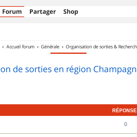
Forum
Partager
Shop
Accueil forum
Générale
Organisation de sorties & Recherch
ion de sorties en région Champag
RÉPONSE
R
0
é