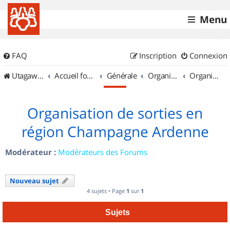
Menu
FAQ
Inscription
Connexion
UtagawaVTT (Randos VTT et VTTAE avec traces GPS)
Accueil forum
Générale
Organisation de sorties & Recherche de partenaires
Organisation de sorties en région Champagne Ardenne
Organisation de sorties en
région Champagne Ardenne
Modérateur :
Modérateurs des Forums
Nouveau sujet
4 sujets • Page
1
sur
1
Sujets