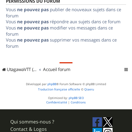
PERMISSIONS DU FORUM
Vous
ne pouvez pas
publier de nouveaux sujets dans ce
forum
Vous
ne pouvez pas
répondre aux sujets dans ce forum
Vous
ne pouvez pas
modifier vos messages dans ce
forum
Vous
ne pouvez pas
supprimer vos messages dans ce
forum
UtagawaVTT (Randos VTT et VTTAE avec traces GPS)
Accueil forum
Développé par
phpBB
® Forum Software © phpBB Limited
Traduction française officielle
©
Qiaeru
Optimized by:
phpBB SEO
Confidentialité
|
Conditions
Qui sommes-nous ?
Contact & Logos