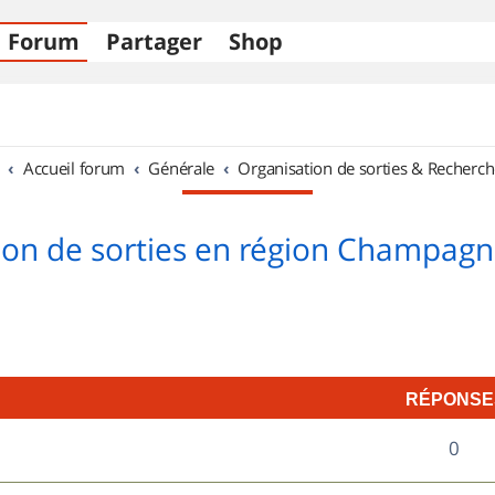
Forum
Partager
Shop
Accueil forum
Générale
Organisation de sorties & Recherch
ion de sorties en région Champag
RÉPONSE
R
0
é