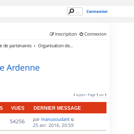
Connexion
Inscription
Connexion
e de partenaires
Organisation de sorties en région Champagne Ardenne
ne Ardenne
4 sujets • Page
1
sur
1
S
VUES
DERNIER MESSAGE
D
par
manusoudant
V
54256
e
25 avr. 2016, 20:59
r
u