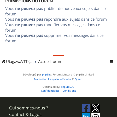
PERMISSIONS DU FORUM
Vous
ne pouvez pas
publier de nouveaux sujets dans ce
forum
Vous
ne pouvez pas
répondre aux sujets dans ce forum
Vous
ne pouvez pas
modifier vos messages dans ce
forum
Vous
ne pouvez pas
supprimer vos messages dans ce
forum
UtagawaVTT (Randos VTT et VTTAE avec traces GPS)
Accueil forum
Développé par
phpBB
® Forum Software © phpBB Limited
Traduction française officielle
©
Qiaeru
Optimized by:
phpBB SEO
Confidentialité
|
Conditions
Qui sommes-nous ?
Contact & Logos