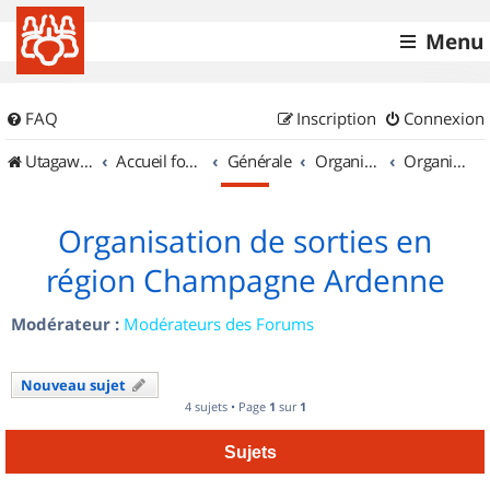
Menu
FAQ
Inscription
Connexion
UtagawaVTT (Randos VTT et VTTAE avec traces GPS)
Accueil forum
Générale
Organisation de sorties & Recherche de partenaires
Organisation de sorties en région Champagne Ardenne
Organisation de sorties en
région Champagne Ardenne
Modérateur :
Modérateurs des Forums
Nouveau sujet
4 sujets • Page
1
sur
1
Sujets