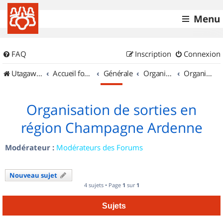
Menu
FAQ
Inscription
Connexion
UtagawaVTT (Randos VTT et VTTAE avec traces GPS)
Accueil forum
Générale
Organisation de sorties & Recherche de partenaires
Organisation de sorties en région Champagne Ardenne
Organisation de sorties en
région Champagne Ardenne
Modérateur :
Modérateurs des Forums
Nouveau sujet
4 sujets • Page
1
sur
1
Sujets