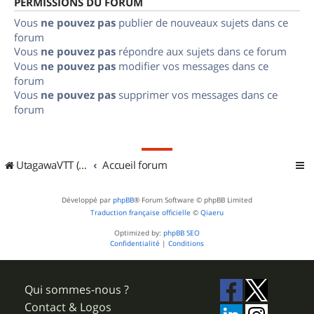
PERMISSIONS DU FORUM
Vous
ne pouvez pas
publier de nouveaux sujets dans ce
forum
Vous
ne pouvez pas
répondre aux sujets dans ce forum
Vous
ne pouvez pas
modifier vos messages dans ce
forum
Vous
ne pouvez pas
supprimer vos messages dans ce
forum
UtagawaVTT (Randos VTT et VTTAE avec traces GPS)
Accueil forum
Développé par
phpBB
® Forum Software © phpBB Limited
Traduction française officielle
©
Qiaeru
Optimized by:
phpBB SEO
Confidentialité
|
Conditions
Qui sommes-nous ?
Contact & Logos