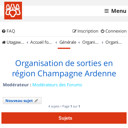
Menu
FAQ
Inscription
Connexion
UtagawaVTT (Randos VTT et VTTAE avec traces GPS)
Accueil forum
Générale
Organisation de sorties & Recherche de partenaires
Organisation de sorties en région Champagne Ardenne
Organisation de sorties en
région Champagne Ardenne
Modérateur :
Modérateurs des Forums
Nouveau sujet
4 sujets • Page
1
sur
1
Sujets