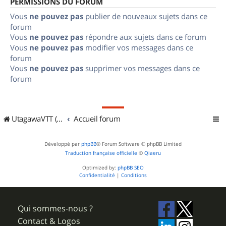
PERMISSIONS DU FORUM
Vous
ne pouvez pas
publier de nouveaux sujets dans ce
forum
Vous
ne pouvez pas
répondre aux sujets dans ce forum
Vous
ne pouvez pas
modifier vos messages dans ce
forum
Vous
ne pouvez pas
supprimer vos messages dans ce
forum
UtagawaVTT (Randos VTT et VTTAE avec traces GPS)
Accueil forum
Développé par
phpBB
® Forum Software © phpBB Limited
Traduction française officielle
©
Qiaeru
Optimized by:
phpBB SEO
Confidentialité
|
Conditions
Qui sommes-nous ?
Contact & Logos