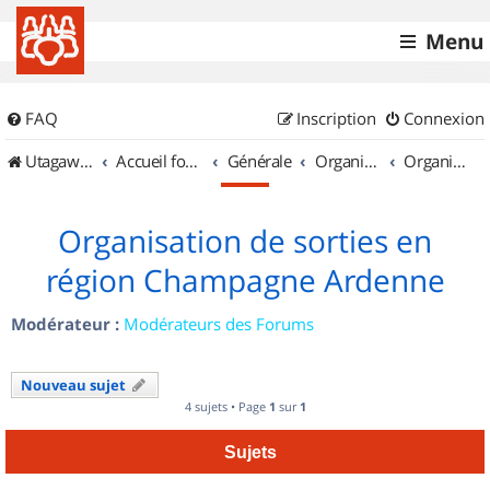
Menu
FAQ
Inscription
Connexion
UtagawaVTT (Randos VTT et VTTAE avec traces GPS)
Accueil forum
Générale
Organisation de sorties & Recherche de partenaires
Organisation de sorties en région Champagne Ardenne
Organisation de sorties en
région Champagne Ardenne
Modérateur :
Modérateurs des Forums
Nouveau sujet
4 sujets • Page
1
sur
1
Sujets