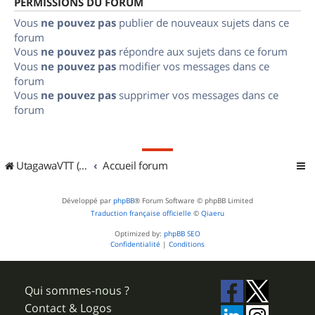
PERMISSIONS DU FORUM
Vous
ne pouvez pas
publier de nouveaux sujets dans ce
forum
Vous
ne pouvez pas
répondre aux sujets dans ce forum
Vous
ne pouvez pas
modifier vos messages dans ce
forum
Vous
ne pouvez pas
supprimer vos messages dans ce
forum
UtagawaVTT (Randos VTT et VTTAE avec traces GPS)
Accueil forum
Développé par
phpBB
® Forum Software © phpBB Limited
Traduction française officielle
©
Qiaeru
Optimized by:
phpBB SEO
Confidentialité
|
Conditions
Qui sommes-nous ?
Contact & Logos