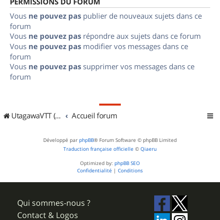
PERMISSIONS DU FORUM
Vous
ne pouvez pas
publier de nouveaux sujets dans ce
forum
Vous
ne pouvez pas
répondre aux sujets dans ce forum
Vous
ne pouvez pas
modifier vos messages dans ce
forum
Vous
ne pouvez pas
supprimer vos messages dans ce
forum
UtagawaVTT (Randos VTT et VTTAE avec traces GPS)
Accueil forum
Développé par
phpBB
® Forum Software © phpBB Limited
Traduction française officielle
©
Qiaeru
Optimized by:
phpBB SEO
Confidentialité
|
Conditions
Qui sommes-nous ?
Contact & Logos