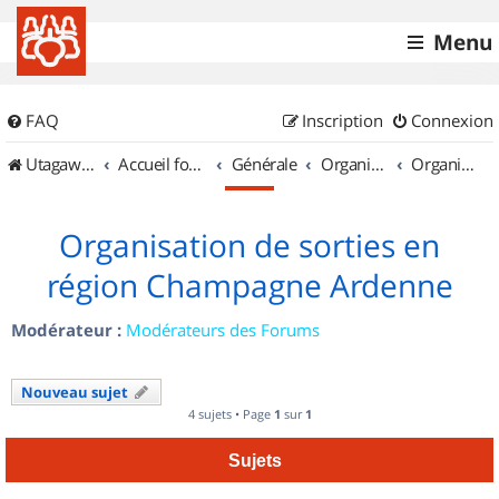
Menu
FAQ
Inscription
Connexion
UtagawaVTT (Randos VTT et VTTAE avec traces GPS)
Accueil forum
Générale
Organisation de sorties & Recherche de partenaires
Organisation de sorties en région Champagne Ardenne
Organisation de sorties en
région Champagne Ardenne
Modérateur :
Modérateurs des Forums
Nouveau sujet
4 sujets • Page
1
sur
1
Sujets