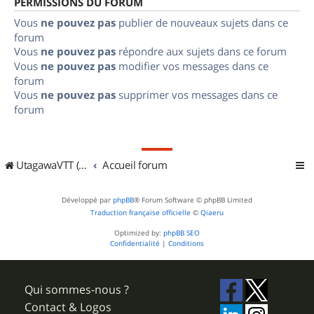
PERMISSIONS DU FORUM
Vous
ne pouvez pas
publier de nouveaux sujets dans ce
forum
Vous
ne pouvez pas
répondre aux sujets dans ce forum
Vous
ne pouvez pas
modifier vos messages dans ce
forum
Vous
ne pouvez pas
supprimer vos messages dans ce
forum
UtagawaVTT (Randos VTT et VTTAE avec traces GPS)
Accueil forum
Développé par
phpBB
® Forum Software © phpBB Limited
Traduction française officielle
©
Qiaeru
Optimized by:
phpBB SEO
Confidentialité
|
Conditions
Qui sommes-nous ?
Contact & Logos