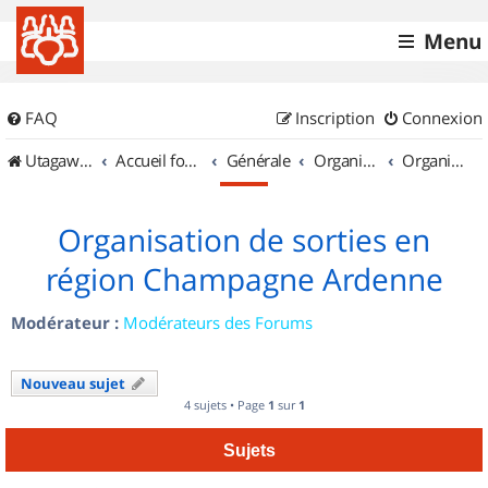
Menu
FAQ
Inscription
Connexion
UtagawaVTT (Randos VTT et VTTAE avec traces GPS)
Accueil forum
Générale
Organisation de sorties & Recherche de partenaires
Organisation de sorties en région Champagne Ardenne
Organisation de sorties en
région Champagne Ardenne
Modérateur :
Modérateurs des Forums
Nouveau sujet
4 sujets • Page
1
sur
1
Sujets