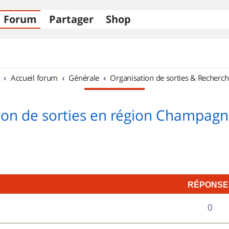
Forum
Partager
Shop
Accueil forum
Générale
Organisation de sorties & Recherch
ion de sorties en région Champag
RÉPONSE
R
0
é