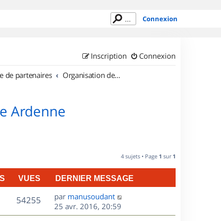
Connexion
Inscription
Connexion
e de partenaires
Organisation de sorties en région Champagne Ardenne
ne Ardenne
4 sujets • Page
1
sur
1
S
VUES
DERNIER MESSAGE
D
par
manusoudant
V
54255
e
25 avr. 2016, 20:59
r
u