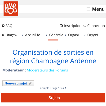
Menu
FAQ
Inscription
Connexion
UtagawaVTT (Randos VTT et VTTAE avec traces GPS)
Accueil forum
Générale
Organisation de sorties & Recherche de partenaires
Organisation de sorties en région Champagne Ardenne
Organisation de sorties en
région Champagne Ardenne
Modérateur :
Modérateurs des Forums
Nouveau sujet
4 sujets • Page
1
sur
1
Sujets