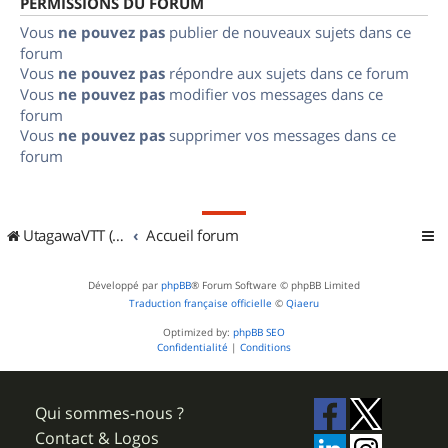
PERMISSIONS DU FORUM
Vous
ne pouvez pas
publier de nouveaux sujets dans ce
forum
Vous
ne pouvez pas
répondre aux sujets dans ce forum
Vous
ne pouvez pas
modifier vos messages dans ce
forum
Vous
ne pouvez pas
supprimer vos messages dans ce
forum
UtagawaVTT (Randos VTT et VTTAE avec traces GPS)
Accueil forum
Développé par
phpBB
® Forum Software © phpBB Limited
Traduction française officielle
©
Qiaeru
Optimized by:
phpBB SEO
Confidentialité
|
Conditions
Qui sommes-nous ?
Contact & Logos