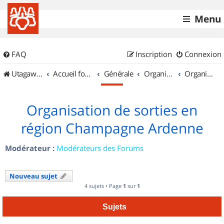
Menu
FAQ
Inscription
Connexion
UtagawaVTT (Randos VTT et VTTAE avec traces GPS)
Accueil forum
Générale
Organisation de sorties & Recherche de partenaires
Organisation de sorties en région Champagne Ardenne
Organisation de sorties en
région Champagne Ardenne
Modérateur :
Modérateurs des Forums
Nouveau sujet
4 sujets • Page
1
sur
1
Sujets