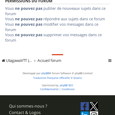
PERMISSIONS DU FORUM
Vous
ne pouvez pas
publier de nouveaux sujets dans ce
forum
Vous
ne pouvez pas
répondre aux sujets dans ce forum
Vous
ne pouvez pas
modifier vos messages dans ce
forum
Vous
ne pouvez pas
supprimer vos messages dans ce
forum
UtagawaVTT (Randos VTT et VTTAE avec traces GPS)
Accueil forum
Développé par
phpBB
® Forum Software © phpBB Limited
Traduction française officielle
©
Qiaeru
Optimized by:
phpBB SEO
Confidentialité
|
Conditions
Qui sommes-nous ?
Contact & Logos