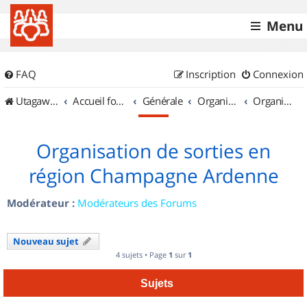
Menu
FAQ
Inscription
Connexion
UtagawaVTT (Randos VTT et VTTAE avec traces GPS)
Accueil forum
Générale
Organisation de sorties & Recherche de partenaires
Organisation de sorties en région Champagne Ardenne
Organisation de sorties en
région Champagne Ardenne
Modérateur :
Modérateurs des Forums
Nouveau sujet
4 sujets • Page
1
sur
1
Sujets