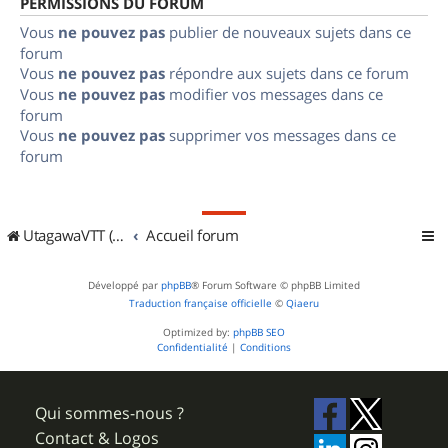
PERMISSIONS DU FORUM
Vous
ne pouvez pas
publier de nouveaux sujets dans ce
forum
Vous
ne pouvez pas
répondre aux sujets dans ce forum
Vous
ne pouvez pas
modifier vos messages dans ce
forum
Vous
ne pouvez pas
supprimer vos messages dans ce
forum
UtagawaVTT (Randos VTT et VTTAE avec traces GPS)
Accueil forum
Développé par
phpBB
® Forum Software © phpBB Limited
Traduction française officielle
©
Qiaeru
Optimized by:
phpBB SEO
Confidentialité
|
Conditions
Qui sommes-nous ?
Contact & Logos