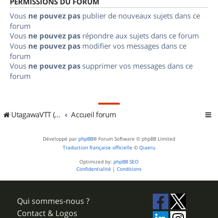
PERMISSIONS DU FORUM
Vous
ne pouvez pas
publier de nouveaux sujets dans ce
forum
Vous
ne pouvez pas
répondre aux sujets dans ce forum
Vous
ne pouvez pas
modifier vos messages dans ce
forum
Vous
ne pouvez pas
supprimer vos messages dans ce
forum
UtagawaVTT (Randos VTT et VTTAE avec traces GPS)
Accueil forum
Développé par
phpBB
® Forum Software © phpBB Limited
Traduction française officielle
©
Qiaeru
Optimized by:
phpBB SEO
Confidentialité
|
Conditions
Qui sommes-nous ?
Contact & Logos