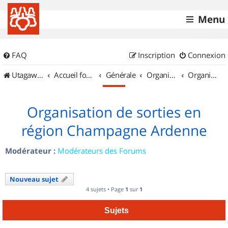
Menu
FAQ
Inscription
Connexion
UtagawaVTT (Randos VTT et VTTAE avec traces GPS)
Accueil forum
Générale
Organisation de sorties & Recherche de partenaires
Organisation de sorties en région Champagne Ardenne
Organisation de sorties en
région Champagne Ardenne
Modérateur :
Modérateurs des Forums
Nouveau sujet
4 sujets • Page
1
sur
1
Sujets