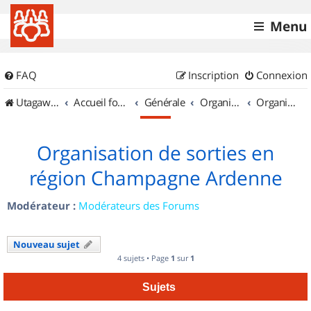
Menu
FAQ
Inscription
Connexion
UtagawaVTT (Randos VTT et VTTAE avec traces GPS)
Accueil forum
Générale
Organisation de sorties & Recherche de partenaires
Organisation de sorties en région Champagne Ardenne
Organisation de sorties en
région Champagne Ardenne
Modérateur :
Modérateurs des Forums
Nouveau sujet
4 sujets • Page
1
sur
1
Sujets