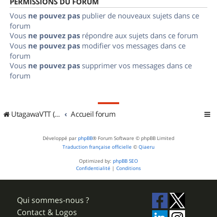
PERMISSIONS DU FORUM
Vous
ne pouvez pas
publier de nouveaux sujets dans ce
forum
Vous
ne pouvez pas
répondre aux sujets dans ce forum
Vous
ne pouvez pas
modifier vos messages dans ce
forum
Vous
ne pouvez pas
supprimer vos messages dans ce
forum
UtagawaVTT (Randos VTT et VTTAE avec traces GPS)
Accueil forum
Développé par
phpBB
® Forum Software © phpBB Limited
Traduction française officielle
©
Qiaeru
Optimized by:
phpBB SEO
Confidentialité
|
Conditions
Qui sommes-nous ?
Contact & Logos