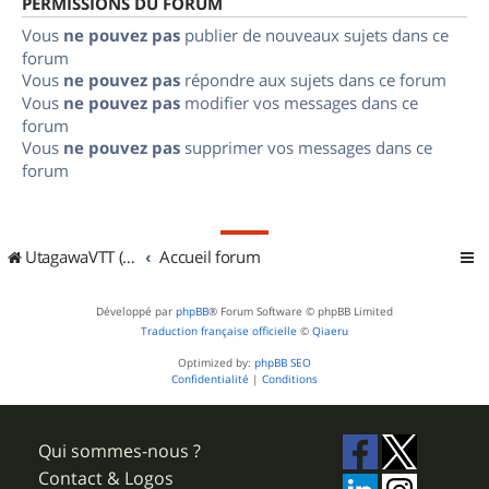
PERMISSIONS DU FORUM
Vous
ne pouvez pas
publier de nouveaux sujets dans ce
forum
Vous
ne pouvez pas
répondre aux sujets dans ce forum
Vous
ne pouvez pas
modifier vos messages dans ce
forum
Vous
ne pouvez pas
supprimer vos messages dans ce
forum
UtagawaVTT (Randos VTT et VTTAE avec traces GPS)
Accueil forum
Développé par
phpBB
® Forum Software © phpBB Limited
Traduction française officielle
©
Qiaeru
Optimized by:
phpBB SEO
Confidentialité
|
Conditions
Qui sommes-nous ?
Contact & Logos