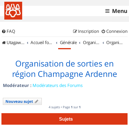
Menu
FAQ
Inscription
Connexion
UtagawaVTT (Randos VTT et VTTAE avec traces GPS)
Accueil forum
Générale
Organisation de sorties & Recherche de partenaires
Organisation de sorties en région Champagne Ardenne
Organisation de sorties en
région Champagne Ardenne
Modérateur :
Modérateurs des Forums
Nouveau sujet
4 sujets • Page
1
sur
1
Sujets