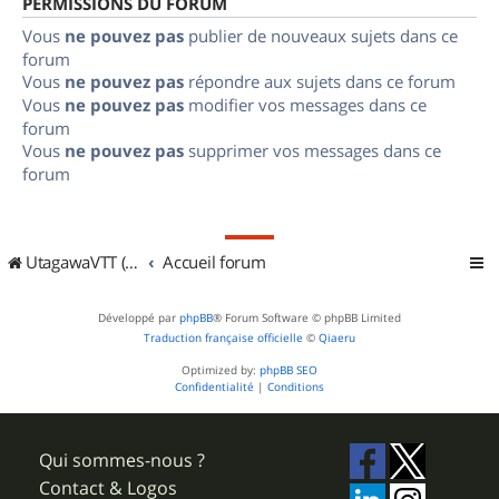
PERMISSIONS DU FORUM
Vous
ne pouvez pas
publier de nouveaux sujets dans ce
forum
Vous
ne pouvez pas
répondre aux sujets dans ce forum
Vous
ne pouvez pas
modifier vos messages dans ce
forum
Vous
ne pouvez pas
supprimer vos messages dans ce
forum
UtagawaVTT (Randos VTT et VTTAE avec traces GPS)
Accueil forum
Développé par
phpBB
® Forum Software © phpBB Limited
Traduction française officielle
©
Qiaeru
Optimized by:
phpBB SEO
Confidentialité
|
Conditions
Qui sommes-nous ?
Contact & Logos