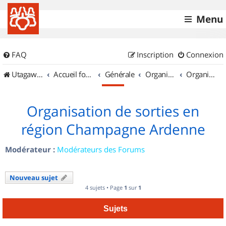
Menu
FAQ
Inscription
Connexion
UtagawaVTT (Randos VTT et VTTAE avec traces GPS)
Accueil forum
Générale
Organisation de sorties & Recherche de partenaires
Organisation de sorties en région Champagne Ardenne
Organisation de sorties en
région Champagne Ardenne
Modérateur :
Modérateurs des Forums
Nouveau sujet
4 sujets • Page
1
sur
1
Sujets